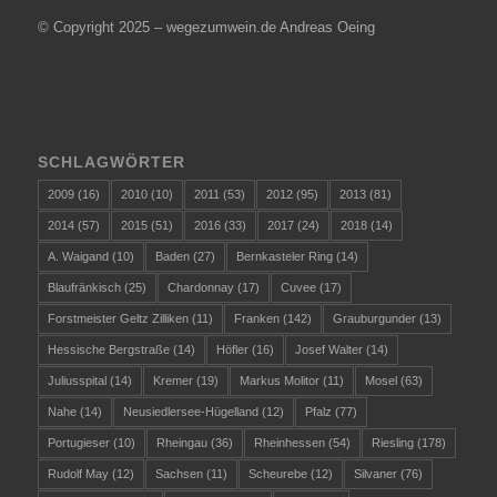
© Copyright 2025 – wegezumwein.de Andreas Oeing
SCHLAGWÖRTER
2009
(16)
2010
(10)
2011
(53)
2012
(95)
2013
(81)
2014
(57)
2015
(51)
2016
(33)
2017
(24)
2018
(14)
A. Waigand
(10)
Baden
(27)
Bernkasteler Ring
(14)
Blaufränkisch
(25)
Chardonnay
(17)
Cuvee
(17)
Forstmeister Geltz Zilliken
(11)
Franken
(142)
Grauburgunder
(13)
Hessische Bergstraße
(14)
Höfler
(16)
Josef Walter
(14)
Juliusspital
(14)
Kremer
(19)
Markus Molitor
(11)
Mosel
(63)
Nahe
(14)
Neusiedlersee-Hügelland
(12)
Pfalz
(77)
Portugieser
(10)
Rheingau
(36)
Rheinhessen
(54)
Riesling
(178)
Rudolf May
(12)
Sachsen
(11)
Scheurebe
(12)
Silvaner
(76)