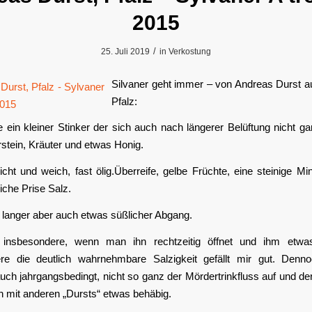
2015
/
25. Juli 2019
in
Verkostung
Silvaner geht immer – von Andreas Durst a
Pfalz:
 ein kleiner Stinker der sich auch nach längerer Belüftung nicht ga
stein, Kräuter und etwas Honig.
ht und weich, fast ölig.Überreife, gelbe Früchte, eine steinige Min
liche Prise Salz.
 langer aber auch etwas süßlicher Abgang.
 insbesondere, wenn man ihn rechtzeitig öffnet und ihm etwas
re die deutlich wahrnehmbare Salzigkeit gefällt mir gut. Den
auch jahrgangsbedingt, nicht so ganz der Mördertrinkfluss auf und de
h mit anderen „Dursts“ etwas behäbig.