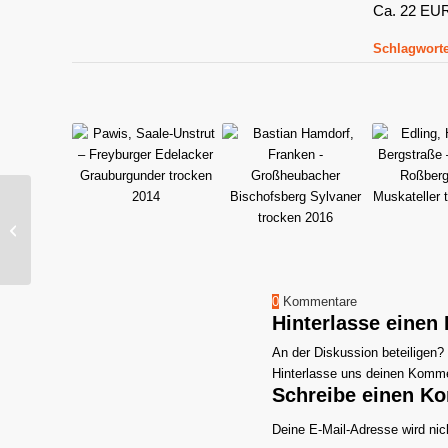
Ca. 22 EU
Schlagworte
Richard Östreicher,
Franken –
Sommeracher
Katzenkopf Silvaner
„Augustbaum“...
0
Kommentare
Hinterlasse eine
An der Diskussion beteiligen?
Hinterlasse uns deinen Komme
Schreibe einen K
Deine E-Mail-Adresse wird nich