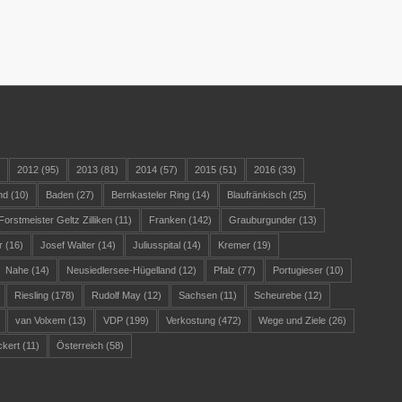
)
2012
(95)
2013
(81)
2014
(57)
2015
(51)
2016
(33)
nd
(10)
Baden
(27)
Bernkasteler Ring
(14)
Blaufränkisch
(25)
Forstmeister Geltz Zilliken
(11)
Franken
(142)
Grauburgunder
(13)
r
(16)
Josef Walter
(14)
Juliusspital
(14)
Kremer
(19)
Nahe
(14)
Neusiedlersee-Hügelland
(12)
Pfalz
(77)
Portugieser
(10)
Riesling
(178)
Rudolf May
(12)
Sachsen
(11)
Scheurebe
(12)
van Volxem
(13)
VDP
(199)
Verkostung
(472)
Wege und Ziele
(26)
ckert
(11)
Österreich
(58)