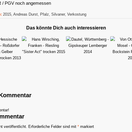
R / PGV noch angemessen
:
2015
,
Andreas Durst
,
Pfalz
,
Silvaner
,
Verkostung
Das könnte Dich auch interessieren
n Kommentar
ntar!
ommentar
t veröffentlicht.
Erforderliche Felder sind mit
*
markiert