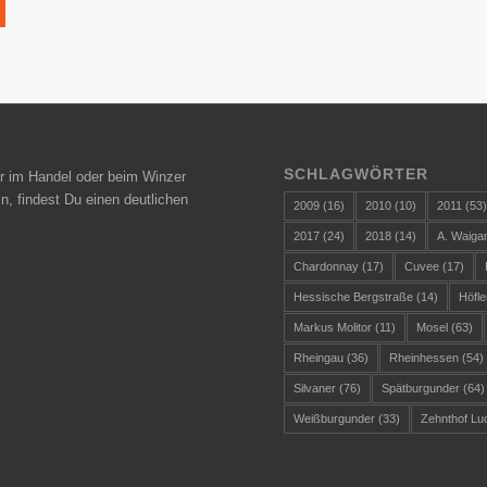
SCHLAGWÖRTER
r im Handel oder beim Winzer
n, findest Du einen deutlichen
2009
(16)
2010
(10)
2011
(53
2017
(24)
2018
(14)
A. Waiga
Chardonnay
(17)
Cuvee
(17)
Hessische Bergstraße
(14)
Höfle
Markus Molitor
(11)
Mosel
(63)
Rheingau
(36)
Rheinhessen
(54)
Silvaner
(76)
Spätburgunder
(64)
Weißburgunder
(33)
Zehnthof Lu