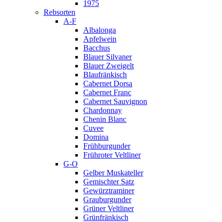
1975
Rebsorten
A-F
Albalonga
Apfelwein
Bacchus
Blauer Silvaner
Blauer Zweigelt
Blaufränkisch
Cabernet Dorsa
Cabernet Franc
Cabernet Sauvignon
Chardonnay
Chenin Blanc
Cuvee
Domina
Frühburgunder
Frühroter Veltliner
G-O
Gelber Muskateller
Gemischter Satz
Gewürztraminer
Grauburgunder
Grüner Veltliner
Grünfränkisch