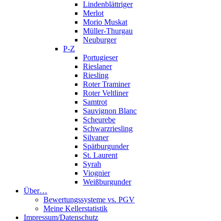
Lindenblättriger
Merlot
Morio Muskat
Müller-Thurgau
Neuburger
P-Z
Portugieser
Rieslaner
Riesling
Roter Traminer
Roter Veltliner
Samtrot
Sauvignon Blanc
Scheurebe
Schwarzriesling
Silvaner
Spätburgunder
St. Laurent
Syrah
Viognier
Weißburgunder
Über…
Bewertungssysteme vs. PGV
Meine Kellerstatistik
Impressum/Datenschutz