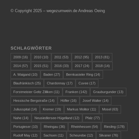
© Copyright 2025 – wegezumwein.de Andreas Oeing
SCHLAGWÖRTER
2009
(16)
2010
(10)
2011
(53)
2012
(95)
2013
(81)
2014
(57)
2015
(51)
2016
(33)
2017
(24)
2018
(14)
A. Waigand
(10)
Baden
(27)
Bernkasteler Ring
(14)
Blaufränkisch
(25)
Chardonnay
(17)
Cuvee
(17)
Forstmeister Geltz Zilliken
(11)
Franken
(142)
Grauburgunder
(13)
Hessische Bergstraße
(14)
Höfler
(16)
Josef Walter
(14)
Juliusspital
(14)
Kremer
(19)
Markus Molitor
(11)
Mosel
(63)
Nahe
(14)
Neusiedlersee-Hügelland
(12)
Pfalz
(77)
Portugieser
(10)
Rheingau
(36)
Rheinhessen
(54)
Riesling
(178)
Rudolf May
(12)
Sachsen
(11)
Scheurebe
(12)
Silvaner
(76)