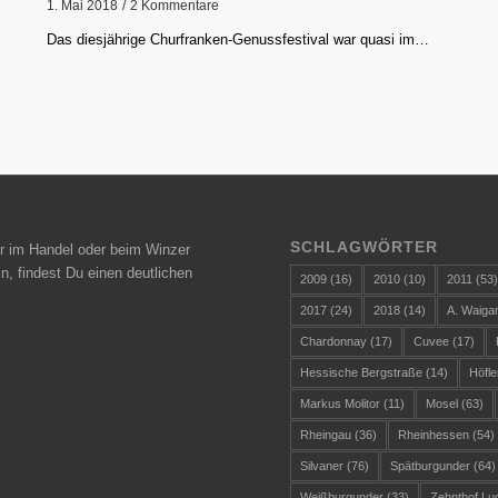
1. Mai 2018
/
2 Kommentare
Das diesjährige Churfranken-Genussfestival war quasi im…
SCHLAGWÖRTER
r im Handel oder beim Winzer
n, findest Du einen deutlichen
2009
(16)
2010
(10)
2011
(53
2017
(24)
2018
(14)
A. Waiga
Chardonnay
(17)
Cuvee
(17)
Hessische Bergstraße
(14)
Höfle
Markus Molitor
(11)
Mosel
(63)
Rheingau
(36)
Rheinhessen
(54)
Silvaner
(76)
Spätburgunder
(64)
Weißburgunder
(33)
Zehnthof Lu