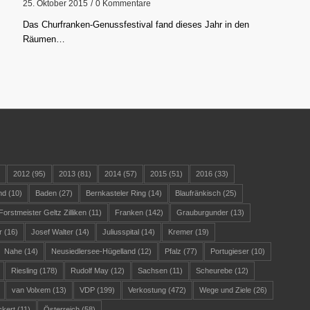
25. Oktober 2015
/
0 Kommentare
Das Churfranken-Genussfestival fand dieses Jahr in den
Räumen…
)
2012
(95)
2013
(81)
2014
(57)
2015
(51)
2016
(33)
nd
(10)
Baden
(27)
Bernkasteler Ring
(14)
Blaufränkisch
(25)
Forstmeister Geltz Zilliken
(11)
Franken
(142)
Grauburgunder
(13)
r
(16)
Josef Walter
(14)
Juliusspital
(14)
Kremer
(19)
Nahe
(14)
Neusiedlersee-Hügelland
(12)
Pfalz
(77)
Portugieser
(10)
Riesling
(178)
Rudolf May
(12)
Sachsen
(11)
Scheurebe
(12)
van Volxem
(13)
VDP
(199)
Verkostung
(472)
Wege und Ziele
(26)
ckert
(11)
Österreich
(58)