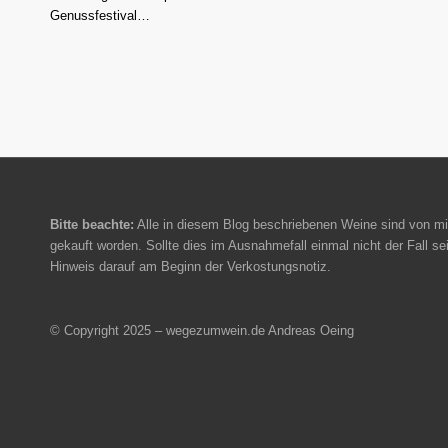
Genussfestival…
Bitte beachte:
Alle in diesem Blog beschriebenen Weine sind von mi
gekauft worden. Sollte dies im Ausnahmefall einmal nicht der Fall sei
Hinweis darauf am Beginn der Verkostungsnotiz.
© Copyright 2025 – wegezumwein.de Andreas Oeing