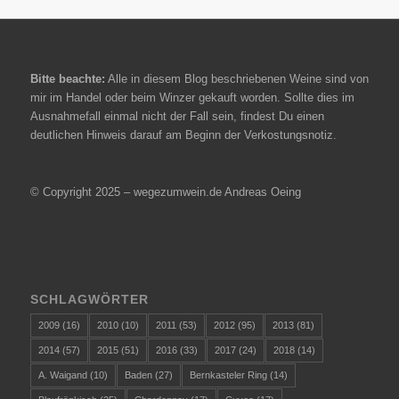
Bitte beachte:
Alle in diesem Blog beschriebenen Weine sind von
mir im Handel oder beim Winzer gekauft worden. Sollte dies im
Ausnahmefall einmal nicht der Fall sein, findest Du einen
deutlichen Hinweis darauf am Beginn der Verkostungsnotiz.
© Copyright 2025 – wegezumwein.de Andreas Oeing
SCHLAGWÖRTER
2009
(16)
2010
(10)
2011
(53)
2012
(95)
2013
(81)
2014
(57)
2015
(51)
2016
(33)
2017
(24)
2018
(14)
A. Waigand
(10)
Baden
(27)
Bernkasteler Ring
(14)