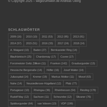
© Copyright 2025 – wegezumwein.de Andreas Oeing
SCHLAGWÖRTER
2009
(16)
2010
(10)
2011
(53)
2012
(95)
2013
(81)
2014
(57)
2015
(51)
2016
(33)
2017
(24)
2018
(14)
A. Waigand
(10)
Baden
(27)
Bernkasteler Ring
(14)
Blaufränkisch
(25)
Chardonnay
(17)
Cuvee
(17)
Forstmeister Geltz Zilliken
(11)
Franken
(142)
Grauburgunder
(13)
Hessische Bergstraße
(14)
Höfler
(16)
Josef Walter
(14)
Juliusspital
(14)
Kremer
(19)
Markus Molitor
(11)
Mosel
(63)
Nahe
(14)
Neusiedlersee-Hügelland
(12)
Pfalz
(77)
Portugieser
(10)
Rheingau
(36)
Rheinhessen
(54)
Riesling
(178)
Rudolf May
(12)
Sachsen
(11)
Scheurebe
(12)
Silvaner
(76)
Spätburgunder
(64)
van Volxem
(13)
VDP
(199)