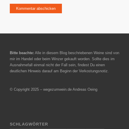
Bitte beachte:
Alle in diesem Blog beschriebenen Weine sind von
mir im Handel oder beim Winzer gekauft worden. Sollte dies im
Ausnahmefall einmal nicht der Fall sein, findest Du einen
deutlichen Hinweis darauf am Beginn der Verkostungsnotiz.
© Copyright 2025 – wegezumwein.de Andreas Oeing
SCHLAGWÖRTER