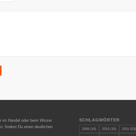
SCHLAGWÖRTER
r im Handel oder beim Winzer
n, findest Du einen deutlichen
2009
(16)
2010
(10)
2011
(53