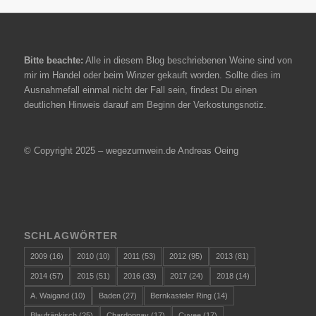
Bitte beachte:
Alle in diesem Blog beschriebenen Weine sind von
mir im Handel oder beim Winzer gekauft worden. Sollte dies im
Ausnahmefall einmal nicht der Fall sein, findest Du einen
deutlichen Hinweis darauf am Beginn der Verkostungsnotiz.
© Copyright 2025 – wegezumwein.de Andreas Oeing
SCHLAGWÖRTER
2009
(16)
2010
(10)
2011
(53)
2012
(95)
2013
(81)
2014
(57)
2015
(51)
2016
(33)
2017
(24)
2018
(14)
A. Waigand
(10)
Baden
(27)
Bernkasteler Ring
(14)
Blaufränkisch
(25)
Chardonnay
(17)
Cuvee
(17)