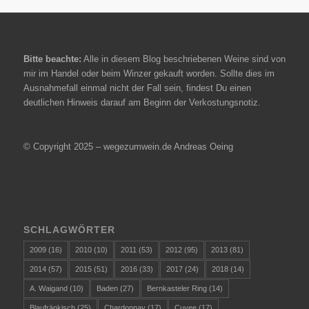
Bitte beachte:
Alle in diesem Blog beschriebenen Weine sind von
mir im Handel oder beim Winzer gekauft worden. Sollte dies im
Ausnahmefall einmal nicht der Fall sein, findest Du einen
deutlichen Hinweis darauf am Beginn der Verkostungsnotiz.
© Copyright 2025 – wegezumwein.de Andreas Oeing
SCHLAGWÖRTER
2009
(16)
2010
(10)
2011
(53)
2012
(95)
2013
(81)
2014
(57)
2015
(51)
2016
(33)
2017
(24)
2018
(14)
A. Waigand
(10)
Baden
(27)
Bernkasteler Ring
(14)
Blaufränkisch
(25)
Chardonnay
(17)
Cuvee
(17)