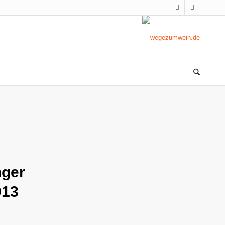
nger
013