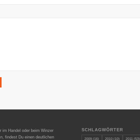
SCHLAGWÖRTER
r im Handel oder beim Winzer
n, findest Du einen deutlichen
2009
(16)
2010
(10)
2011
(53