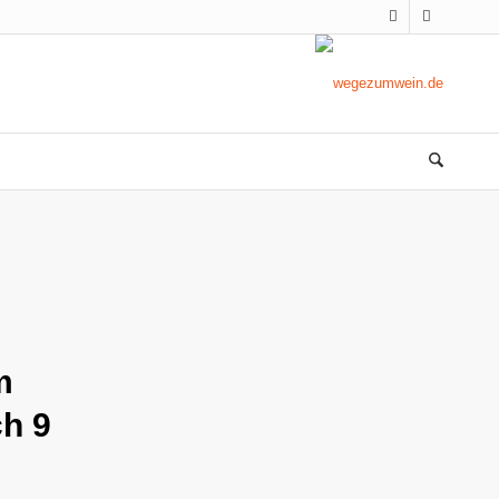
m
h 9