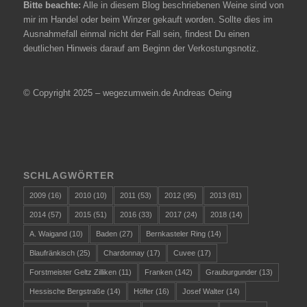
Bitte beachte:
Alle in diesem Blog beschriebenen Weine sind von
mir im Handel oder beim Winzer gekauft worden. Sollte dies im
Ausnahmefall einmal nicht der Fall sein, findest Du einen
deutlichen Hinweis darauf am Beginn der Verkostungsnotiz.
© Copyright 2025 – wegezumwein.de Andreas Oeing
SCHLAGWÖRTER
2009
(16)
2010
(10)
2011
(53)
2012
(95)
2013
(81)
2014
(57)
2015
(51)
2016
(33)
2017
(24)
2018
(14)
A. Waigand
(10)
Baden
(27)
Bernkasteler Ring
(14)
Blaufränkisch
(25)
Chardonnay
(17)
Cuvee
(17)
Forstmeister Geltz Zilliken
(11)
Franken
(142)
Grauburgunder
(13)
Hessische Bergstraße
(14)
Höfler
(16)
Josef Walter
(14)