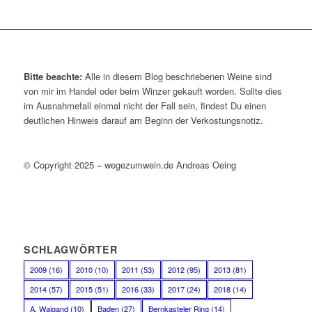
Bitte beachte:
Alle in diesem Blog beschriebenen Weine sind
von mir im Handel oder beim Winzer gekauft worden. Sollte dies
im Ausnahmefall einmal nicht der Fall sein, findest Du einen
deutlichen Hinweis darauf am Beginn der Verkostungsnotiz.
© Copyright 2025 – wegezumwein.de Andreas Oeing
SCHLAGWÖRTER
2009
(16)
2010
(10)
2011
(53)
2012
(95)
2013
(81)
2014
(57)
2015
(51)
2016
(33)
2017
(24)
2018
(14)
A. Waigand
(10)
Baden
(27)
Bernkasteler Ring
(14)