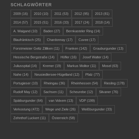
SCHLAGWÖRTER
2009
(16)
2010
(10)
2011
(53)
2012
(95)
2013
(81)
2014
(57)
2015
(51)
2016
(33)
2017
(24)
2018
(14)
A. Waigand
(10)
Baden
(27)
Bernkasteler Ring
(14)
Blaufränkisch
(25)
Chardonnay
(17)
Cuvee
(17)
Forstmeister Geltz Zilliken
(11)
Franken
(142)
Grauburgunder
(13)
Hessische Bergstraße
(14)
Höfler
(16)
Josef Walter
(14)
Juliusspital
(14)
Kremer
(19)
Markus Molitor
(11)
Mosel
(63)
Nahe
(14)
Neusiedlersee-Hügelland
(12)
Pfalz
(77)
Portugieser
(10)
Rheingau
(36)
Rheinhessen
(54)
Riesling
(178)
Rudolf May
(12)
Sachsen
(11)
Scheurebe
(12)
Silvaner
(76)
Spätburgunder
(64)
van Volxem
(13)
VDP
(199)
Verkostung
(472)
Wege und Ziele
(26)
Weißburgunder
(33)
Zehnthof Luckert
(11)
Österreich
(58)