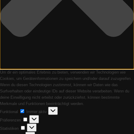
Um dir ein optimales Erlebnis zu bieten, verwenden wir Technologien wie
Cookies, um Geräteinformationen zu speichern und/oder darauf zuzugreifen.
Wenn du diesen Technologien zustimmst, können wir Daten wie das
Surfverhalten oder eindeutige IDs auf dieser Website verarbeiten. Wenn du
deine Einwilligung nicht erteilst oder zurückziehst, können bestimmte
Merkmale und Funktionen beeinträchtigt werden.
Funktional
Funktional
Immer aktiv
Präferenzen
Präferenzen
Statistiken
Statistiken