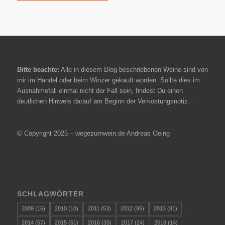
Bitte beachte:
Alle in diesem Blog beschriebenen Weine sind von
mir im Handel oder beim Winzer gekauft worden. Sollte dies im
Ausnahmefall einmal nicht der Fall sein, findest Du einen
deutlichen Hinweis darauf am Beginn der Verkostungsnotiz.
© Copyright 2025 – wegezumwein.de Andreas Oeing
SCHLAGWÖRTER
2009
(16)
2010
(10)
2011
(53)
2012
(95)
2013
(81)
2014
(57)
2015
(51)
2016
(33)
2017
(24)
2018
(14)