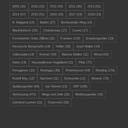
2009
(16)
2010
(10)
2011
(53)
2012
(95)
2013
(81)
2014
(57)
2015
(51)
2016
(33)
2017
(24)
2018
(14)
A. Waigand
(10)
Baden
(27)
Bernkasteler Ring
(14)
Blaufränkisch
(25)
Chardonnay
(17)
Cuvee
(17)
Forstmeister Geltz Zilliken
(11)
Franken
(142)
Grauburgunder
(13)
Hessische Bergstraße
(14)
Höfler
(16)
Josef Walter
(14)
Juliusspital
(14)
Kremer
(19)
Markus Molitor
(11)
Mosel
(63)
Nahe
(14)
Neusiedlersee-Hügelland
(12)
Pfalz
(77)
Portugieser
(10)
Rheingau
(36)
Rheinhessen
(54)
Riesling
(178)
Rudolf May
(12)
Sachsen
(11)
Scheurebe
(12)
Silvaner
(76)
Spätburgunder
(64)
van Volxem
(13)
VDP
(199)
Verkostung
(472)
Wege und Ziele
(26)
Weißburgunder
(33)
Zehnthof Luckert
(11)
Österreich
(58)