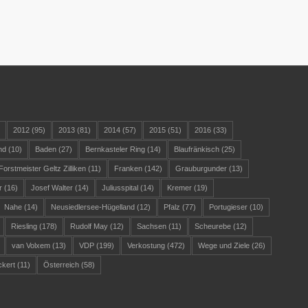
)
2012
(95)
2013
(81)
2014
(57)
2015
(51)
2016
(33)
nd
(10)
Baden
(27)
Bernkasteler Ring
(14)
Blaufränkisch
(25)
Forstmeister Geltz Zilliken
(11)
Franken
(142)
Grauburgunder
(13)
r
(16)
Josef Walter
(14)
Juliusspital
(14)
Kremer
(19)
Nahe
(14)
Neusiedlersee-Hügelland
(12)
Pfalz
(77)
Portugieser
(10)
Riesling
(178)
Rudolf May
(12)
Sachsen
(11)
Scheurebe
(12)
van Volxem
(13)
VDP
(199)
Verkostung
(472)
Wege und Ziele
(26)
ckert
(11)
Österreich
(58)