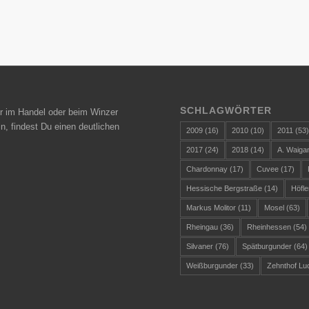
SCHLAGWÖRTER
r im Handel oder beim Winzer
n, findest Du einen deutlichen
2009
(16)
2010
(10)
2011
(53
2017
(24)
2018
(14)
A. Waiga
Chardonnay
(17)
Cuvee
(17)
Hessische Bergstraße
(14)
Höfle
Markus Molitor
(11)
Mosel
(63)
Rheingau
(36)
Rheinhessen
(54)
Silvaner
(76)
Spätburgunder
(64)
Weißburgunder
(33)
Zehnthof Lu