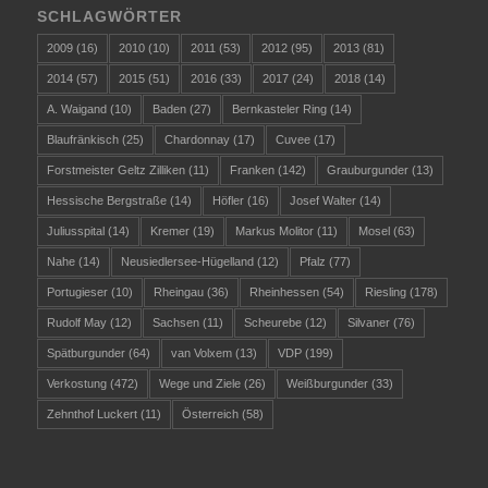
SCHLAGWÖRTER
2009
(16)
2010
(10)
2011
(53)
2012
(95)
2013
(81)
2014
(57)
2015
(51)
2016
(33)
2017
(24)
2018
(14)
A. Waigand
(10)
Baden
(27)
Bernkasteler Ring
(14)
Blaufränkisch
(25)
Chardonnay
(17)
Cuvee
(17)
Forstmeister Geltz Zilliken
(11)
Franken
(142)
Grauburgunder
(13)
Hessische Bergstraße
(14)
Höfler
(16)
Josef Walter
(14)
Juliusspital
(14)
Kremer
(19)
Markus Molitor
(11)
Mosel
(63)
Nahe
(14)
Neusiedlersee-Hügelland
(12)
Pfalz
(77)
Portugieser
(10)
Rheingau
(36)
Rheinhessen
(54)
Riesling
(178)
Rudolf May
(12)
Sachsen
(11)
Scheurebe
(12)
Silvaner
(76)
Spätburgunder
(64)
van Volxem
(13)
VDP
(199)
Verkostung
(472)
Wege und Ziele
(26)
Weißburgunder
(33)
Zehnthof Luckert
(11)
Österreich
(58)