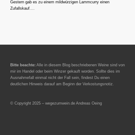
Gestern gab es zu einem mildwürzigen Lammcurry einen
Zufallskauf.…
Bitte beachte:
Alle in diesem Blog beschriebenen Weine sind von
mir im Handel oder beim Winzer gekauft worden. Sollte dies im
Ausnahmefall einmal nicht der Fall sein, findest Du einen
deutlichen Hinweis darauf am Beginn der Verkostungsnotiz.
© Copyright 2025 – wegezumwein.de Andreas Oeing