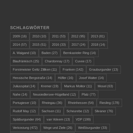
SCHLAGWÖRTER
2009
(16)
2010
(10)
2011
(53)
2012
(95)
2013
(81)
2014
(57)
2015
(51)
2016
(33)
2017
(24)
2018
(14)
A. Waigand
(10)
Baden
(27)
Bernkasteler Ring
(14)
Blaufränkisch
(25)
Chardonnay
(17)
Cuvee
(17)
Forstmeister Geltz Zilliken
(11)
Franken
(142)
Grauburgunder
(13)
Hessische Bergstraße
(14)
Höfler
(16)
Josef Walter
(14)
Juliusspital
(14)
Kremer
(19)
Markus Molitor
(11)
Mosel
(63)
Nahe
(14)
Neusiedlersee-Hügelland
(12)
Pfalz
(77)
Portugieser
(10)
Rheingau
(36)
Rheinhessen
(54)
Riesling
(178)
Rudolf May
(12)
Sachsen
(11)
Scheurebe
(12)
Silvaner
(76)
Spätburgunder
(64)
van Volxem
(13)
VDP
(199)
Verkostung
(472)
Wege und Ziele
(26)
Weißburgunder
(33)