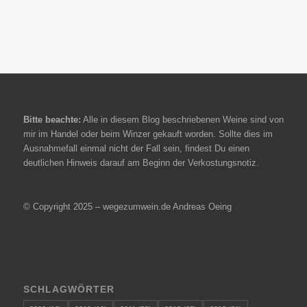
Bitte beachte:
Alle in diesem Blog beschriebenen Weine sind von
mir im Handel oder beim Winzer gekauft worden. Sollte dies im
Ausnahmefall einmal nicht der Fall sein, findest Du einen
deutlichen Hinweis darauf am Beginn der Verkostungsnotiz.
© Copyright 2025 – wegezumwein.de Andreas Oeing
SCHLAGWÖRTER