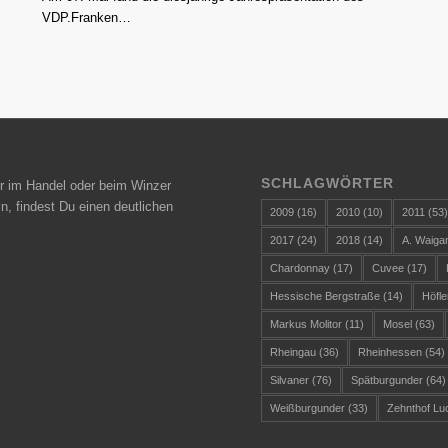
VDP.Franken…
SCHLAGWÖRTER
r im Handel oder beim Winzer
n, findest Du einen deutlichen
2009
(16)
2010
(10)
2011
(53
2017
(24)
2018
(14)
A. Waiga
Chardonnay
(17)
Cuvee
(17)
Hessische Bergstraße
(14)
Höfle
Markus Molitor
(11)
Mosel
(63)
Rheingau
(36)
Rheinhessen
(54)
Silvaner
(76)
Spätburgunder
(64)
Weißburgunder
(33)
Zehnthof Lu