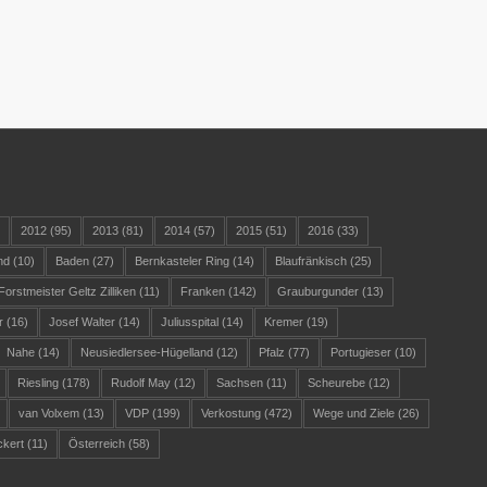
)
2012
(95)
2013
(81)
2014
(57)
2015
(51)
2016
(33)
nd
(10)
Baden
(27)
Bernkasteler Ring
(14)
Blaufränkisch
(25)
Forstmeister Geltz Zilliken
(11)
Franken
(142)
Grauburgunder
(13)
r
(16)
Josef Walter
(14)
Juliusspital
(14)
Kremer
(19)
Nahe
(14)
Neusiedlersee-Hügelland
(12)
Pfalz
(77)
Portugieser
(10)
Riesling
(178)
Rudolf May
(12)
Sachsen
(11)
Scheurebe
(12)
van Volxem
(13)
VDP
(199)
Verkostung
(472)
Wege und Ziele
(26)
ckert
(11)
Österreich
(58)