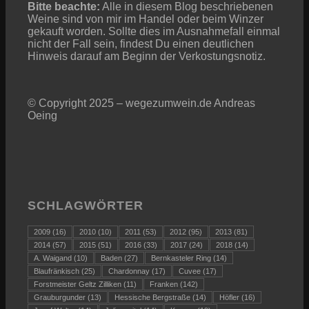
Bitte beachte:
Alle in diesem Blog beschriebenen
Weine sind von mir im Handel oder beim Winzer
gekauft worden. Sollte dies im Ausnahmefall einmal
nicht der Fall sein, findest Du einen deutlichen
Hinweis darauf am Beginn der Verkostungsnotiz.
© Copyright 2025 – wegezumwein.de Andreas
Oeing
SCHLAGWÖRTER
2009
(16)
2010
(10)
2011
(53)
2012
(95)
2013
(81)
2014
(57)
2015
(51)
2016
(33)
2017
(24)
2018
(14)
A. Waigand
(10)
Baden
(27)
Bernkasteler Ring
(14)
Blaufränkisch
(25)
Chardonnay
(17)
Cuvee
(17)
Forstmeister Geltz Zilliken
(11)
Franken
(142)
Grauburgunder
(13)
Hessische Bergstraße
(14)
Höfler
(16)