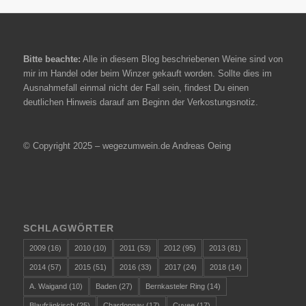
Bitte beachte:
Alle in diesem Blog beschriebenen Weine sind von
mir im Handel oder beim Winzer gekauft worden. Sollte dies im
Ausnahmefall einmal nicht der Fall sein, findest Du einen
deutlichen Hinweis darauf am Beginn der Verkostungsnotiz.
© Copyright 2025 – wegezumwein.de Andreas Oeing
SCHLAGWÖRTER
2009
(16)
2010
(10)
2011
(53)
2012
(95)
2013
(81)
2014
(57)
2015
(51)
2016
(33)
2017
(24)
2018
(14)
A. Waigand
(10)
Baden
(27)
Bernkasteler Ring
(14)
Blaufränkisch
(25)
Chardonnay
(17)
Cuvee
(17)