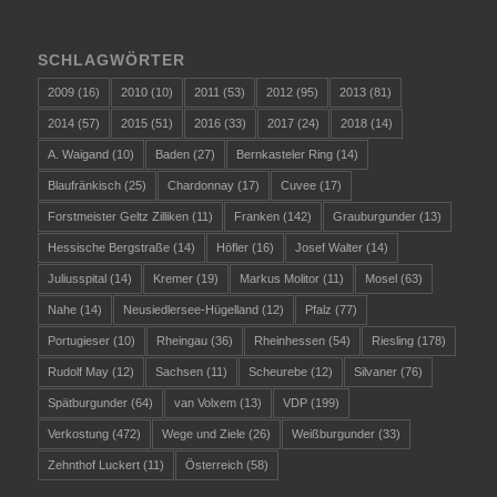
SCHLAGWÖRTER
2009
(16)
2010
(10)
2011
(53)
2012
(95)
2013
(81)
2014
(57)
2015
(51)
2016
(33)
2017
(24)
2018
(14)
A. Waigand
(10)
Baden
(27)
Bernkasteler Ring
(14)
Blaufränkisch
(25)
Chardonnay
(17)
Cuvee
(17)
Forstmeister Geltz Zilliken
(11)
Franken
(142)
Grauburgunder
(13)
Hessische Bergstraße
(14)
Höfler
(16)
Josef Walter
(14)
Juliusspital
(14)
Kremer
(19)
Markus Molitor
(11)
Mosel
(63)
Nahe
(14)
Neusiedlersee-Hügelland
(12)
Pfalz
(77)
Portugieser
(10)
Rheingau
(36)
Rheinhessen
(54)
Riesling
(178)
Rudolf May
(12)
Sachsen
(11)
Scheurebe
(12)
Silvaner
(76)
Spätburgunder
(64)
van Volxem
(13)
VDP
(199)
Verkostung
(472)
Wege und Ziele
(26)
Weißburgunder
(33)
Zehnthof Luckert
(11)
Österreich
(58)