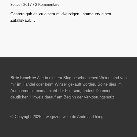
30. Juli 2017
/
2 Kommentare
Gestern gab es zu einem mildwürzigen Lammcurry einen
Zufallskauf.…
Bitte beachte:
Alle in diesem Blog beschriebenen Weine sind von
mir im Handel oder beim Winzer gekauft worden. Sollte dies im
Ausnahmefall einmal nicht der Fall sein, findest Du einen
deutlichen Hinweis darauf am Beginn der Verkostungsnotiz.
© Copyright 2025 – wegezumwein.de Andreas Oeing