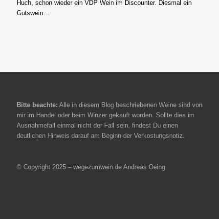
Huch, schon wieder ein VDP Wein im Discounter. Diesmal ein
Gutswein…
Bitte beachte:
Alle in diesem Blog beschriebenen Weine sind von
mir im Handel oder beim Winzer gekauft worden. Sollte dies im
Ausnahmefall einmal nicht der Fall sein, findest Du einen
deutlichen Hinweis darauf am Beginn der Verkostungsnotiz.
© Copyright 2025 – wegezumwein.de Andreas Oeing