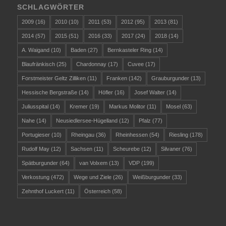
SCHLAGWÖRTER
2009
(16)
2010
(10)
2011
(53)
2012
(95)
2013
(81)
2014
(57)
2015
(51)
2016
(33)
2017
(24)
2018
(14)
A. Waigand
(10)
Baden
(27)
Bernkasteler Ring
(14)
Blaufränkisch
(25)
Chardonnay
(17)
Cuvee
(17)
Forstmeister Geltz Zilliken
(11)
Franken
(142)
Grauburgunder
(13)
Hessische Bergstraße
(14)
Höfler
(16)
Josef Walter
(14)
Juliusspital
(14)
Kremer
(19)
Markus Molitor
(11)
Mosel
(63)
Nahe
(14)
Neusiedlersee-Hügelland
(12)
Pfalz
(77)
Portugieser
(10)
Rheingau
(36)
Rheinhessen
(54)
Riesling
(178)
Rudolf May
(12)
Sachsen
(11)
Scheurebe
(12)
Silvaner
(76)
Spätburgunder
(64)
van Volxem
(13)
VDP
(199)
Verkostung
(472)
Wege und Ziele
(26)
Weißburgunder
(33)
Zehnthof Luckert
(11)
Österreich
(58)