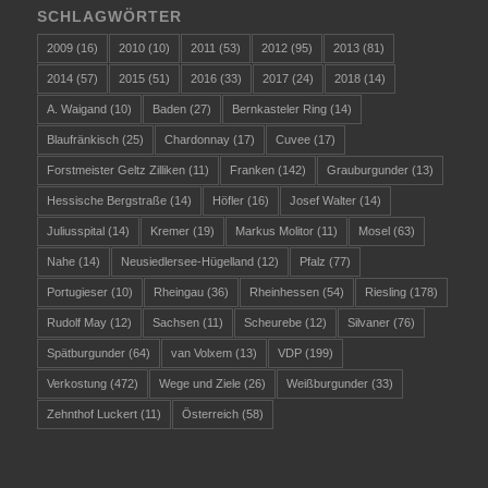
SCHLAGWÖRTER
2009
(16)
2010
(10)
2011
(53)
2012
(95)
2013
(81)
2014
(57)
2015
(51)
2016
(33)
2017
(24)
2018
(14)
A. Waigand
(10)
Baden
(27)
Bernkasteler Ring
(14)
Blaufränkisch
(25)
Chardonnay
(17)
Cuvee
(17)
Forstmeister Geltz Zilliken
(11)
Franken
(142)
Grauburgunder
(13)
Hessische Bergstraße
(14)
Höfler
(16)
Josef Walter
(14)
Juliusspital
(14)
Kremer
(19)
Markus Molitor
(11)
Mosel
(63)
Nahe
(14)
Neusiedlersee-Hügelland
(12)
Pfalz
(77)
Portugieser
(10)
Rheingau
(36)
Rheinhessen
(54)
Riesling
(178)
Rudolf May
(12)
Sachsen
(11)
Scheurebe
(12)
Silvaner
(76)
Spätburgunder
(64)
van Volxem
(13)
VDP
(199)
Verkostung
(472)
Wege und Ziele
(26)
Weißburgunder
(33)
Zehnthof Luckert
(11)
Österreich
(58)