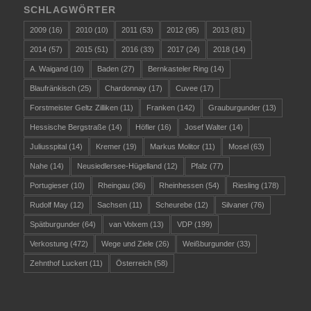
SCHLAGWÖRTER
2009
(16)
2010
(10)
2011
(53)
2012
(95)
2013
(81)
2014
(57)
2015
(51)
2016
(33)
2017
(24)
2018
(14)
A. Waigand
(10)
Baden
(27)
Bernkasteler Ring
(14)
Blaufränkisch
(25)
Chardonnay
(17)
Cuvee
(17)
Forstmeister Geltz Zilliken
(11)
Franken
(142)
Grauburgunder
(13)
Hessische Bergstraße
(14)
Höfler
(16)
Josef Walter
(14)
Juliusspital
(14)
Kremer
(19)
Markus Molitor
(11)
Mosel
(63)
Nahe
(14)
Neusiedlersee-Hügelland
(12)
Pfalz
(77)
Portugieser
(10)
Rheingau
(36)
Rheinhessen
(54)
Riesling
(178)
Rudolf May
(12)
Sachsen
(11)
Scheurebe
(12)
Silvaner
(76)
Spätburgunder
(64)
van Volxem
(13)
VDP
(199)
Verkostung
(472)
Wege und Ziele
(26)
Weißburgunder
(33)
Zehnthof Luckert
(11)
Österreich
(58)