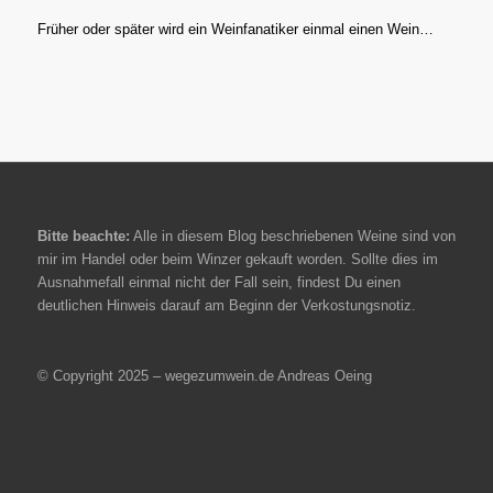
Früher oder später wird ein Weinfanatiker einmal einen Wein…
Bitte beachte:
Alle in diesem Blog beschriebenen Weine sind von
mir im Handel oder beim Winzer gekauft worden. Sollte dies im
Ausnahmefall einmal nicht der Fall sein, findest Du einen
deutlichen Hinweis darauf am Beginn der Verkostungsnotiz.
© Copyright 2025 – wegezumwein.de Andreas Oeing