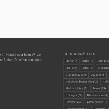
SCHLAGWÖRTER
r im Handel oder beim Winzer
n, findest Du einen deutlichen
2009
(16)
2010
(10)
2011
(53
2017
(24)
2018
(14)
A. Waiga
Chardonnay
(17)
Cuvee
(17)
Hessische Bergstraße
(14)
Höfle
Markus Molitor
(11)
Mosel
(63)
Rheingau
(36)
Rheinhessen
(54)
Silvaner
(76)
Spätburgunder
(64)
Weißburgunder
(33)
Zehnthof Lu