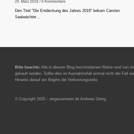
25. März 2019
/
0 Kommentare
Den Titel "Die Entdeckung des Jahres 2019" bekam Carsten
Saalwächter…
Bitte beachte:
Alle in diesem Blog beschriebenen Weine sind von mi
gekauft worden. Sollte dies im Ausnahmefall einmal nicht der Fall sei
Hinweis darauf am Beginn der Verkostungsnotiz.
© Copyright 2025 – wegezumwein.de Andreas Oeing