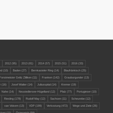
)
2012
(95)
2013
(81)
2014
(57)
2015
(51)
2016
(33)
nd
(10)
Baden
(27)
Bernkasteler Ring
(14)
Blaufränkisch
(25)
Forstmeister Geltz Zilliken
(11)
Franken
(142)
Grauburgunder
(13)
r
(16)
Josef Walter
(14)
Juliusspital
(14)
Kremer
(19)
Nahe
(14)
Neusiedlersee-Hügelland
(12)
Pfalz
(77)
Portugieser
(10)
Riesling
(178)
Rudolf May
(12)
Sachsen
(11)
Scheurebe
(12)
van Volxem
(13)
VDP
(199)
Verkostung
(472)
Wege und Ziele
(26)
ckert
(11)
Österreich
(58)