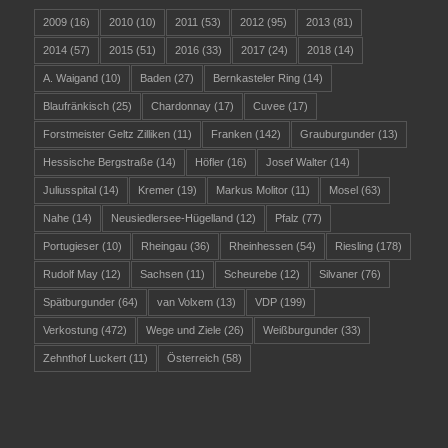
2009
(16)
2010
(10)
2011
(53)
2012
(95)
2013
(81)
2014
(57)
2015
(51)
2016
(33)
2017
(24)
2018
(14)
A. Waigand
(10)
Baden
(27)
Bernkasteler Ring
(14)
Blaufränkisch
(25)
Chardonnay
(17)
Cuvee
(17)
Forstmeister Geltz Zilliken
(11)
Franken
(142)
Grauburgunder
(13)
Hessische Bergstraße
(14)
Höfler
(16)
Josef Walter
(14)
Juliusspital
(14)
Kremer
(19)
Markus Molitor
(11)
Mosel
(63)
Nahe
(14)
Neusiedlersee-Hügelland
(12)
Pfalz
(77)
Portugieser
(10)
Rheingau
(36)
Rheinhessen
(54)
Riesling
(178)
Rudolf May
(12)
Sachsen
(11)
Scheurebe
(12)
Silvaner
(76)
Spätburgunder
(64)
van Volxem
(13)
VDP
(199)
Verkostung
(472)
Wege und Ziele
(26)
Weißburgunder
(33)
Zehnthof Luckert
(11)
Österreich
(58)