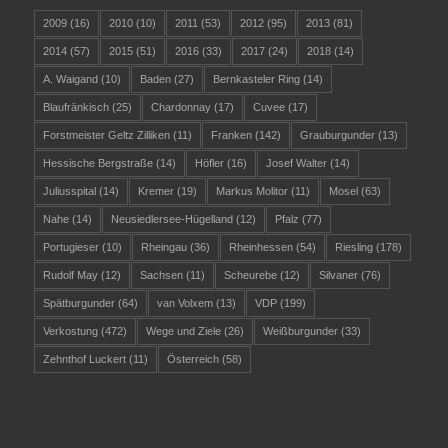
2009
(16)
2010
(10)
2011
(53)
2012
(95)
2013
(81)
2014
(57)
2015
(51)
2016
(33)
2017
(24)
2018
(14)
A. Waigand
(10)
Baden
(27)
Bernkasteler Ring
(14)
Blaufränkisch
(25)
Chardonnay
(17)
Cuvee
(17)
Forstmeister Geltz Zilliken
(11)
Franken
(142)
Grauburgunder
(13)
Hessische Bergstraße
(14)
Höfler
(16)
Josef Walter
(14)
Juliusspital
(14)
Kremer
(19)
Markus Molitor
(11)
Mosel
(63)
Nahe
(14)
Neusiedlersee-Hügelland
(12)
Pfalz
(77)
Portugieser
(10)
Rheingau
(36)
Rheinhessen
(54)
Riesling
(178)
Rudolf May
(12)
Sachsen
(11)
Scheurebe
(12)
Silvaner
(76)
Spätburgunder
(64)
van Volxem
(13)
VDP
(199)
Verkostung
(472)
Wege und Ziele
(26)
Weißburgunder
(33)
Zehnthof Luckert
(11)
Österreich
(58)