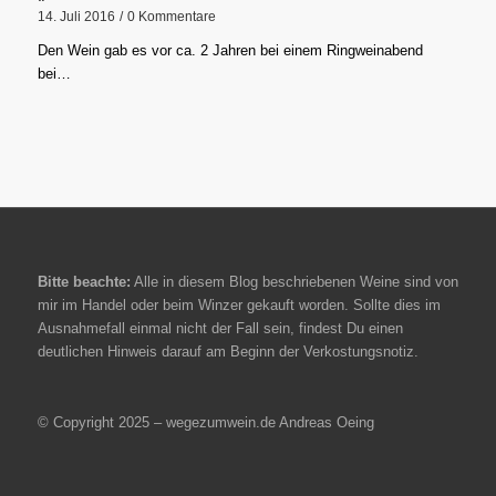
14. Juli 2016
/
0 Kommentare
Den Wein gab es vor ca. 2 Jahren bei einem Ringweinabend
bei…
Bitte beachte:
Alle in diesem Blog beschriebenen Weine sind von
mir im Handel oder beim Winzer gekauft worden. Sollte dies im
Ausnahmefall einmal nicht der Fall sein, findest Du einen
deutlichen Hinweis darauf am Beginn der Verkostungsnotiz.
© Copyright 2025 – wegezumwein.de Andreas Oeing