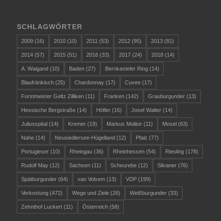
SCHLAGWÖRTER
2009
(16)
2010
(10)
2011
(53)
2012
(95)
2013
(81)
2014
(57)
2015
(51)
2016
(33)
2017
(24)
2018
(14)
A. Waigand
(10)
Baden
(27)
Bernkasteler Ring
(14)
Blaufränkisch
(25)
Chardonnay
(17)
Cuvee
(17)
Forstmeister Geltz Zilliken
(11)
Franken
(142)
Grauburgunder
(13)
Hessische Bergstraße
(14)
Höfler
(16)
Josef Walter
(14)
Juliusspital
(14)
Kremer
(19)
Markus Molitor
(11)
Mosel
(63)
Nahe
(14)
Neusiedlersee-Hügelland
(12)
Pfalz
(77)
Portugieser
(10)
Rheingau
(36)
Rheinhessen
(54)
Riesling
(178)
Rudolf May
(12)
Sachsen
(11)
Scheurebe
(12)
Silvaner
(76)
Spätburgunder
(64)
van Volxem
(13)
VDP
(199)
Verkostung
(472)
Wege und Ziele
(26)
Weißburgunder
(33)
Zehnthof Luckert
(11)
Österreich
(58)