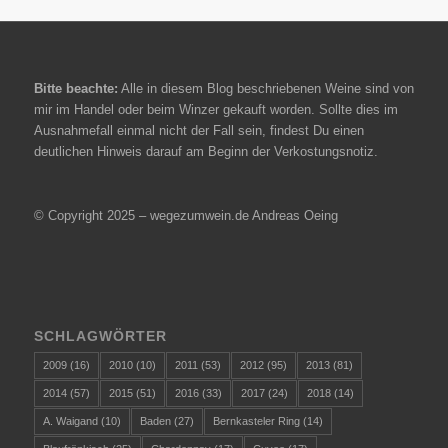
Bitte beachte:
Alle in diesem Blog beschriebenen Weine sind von
mir im Handel oder beim Winzer gekauft worden. Sollte dies im
Ausnahmefall einmal nicht der Fall sein, findest Du einen
deutlichen Hinweis darauf am Beginn der Verkostungsnotiz.
© Copyright 2025 – wegezumwein.de Andreas Oeing
SCHLAGWÖRTER
2009
(16)
2010
(10)
2011
(53)
2012
(95)
2013
(81)
2014
(57)
2015
(51)
2016
(33)
2017
(24)
2018
(14)
A. Waigand
(10)
Baden
(27)
Bernkasteler Ring
(14)