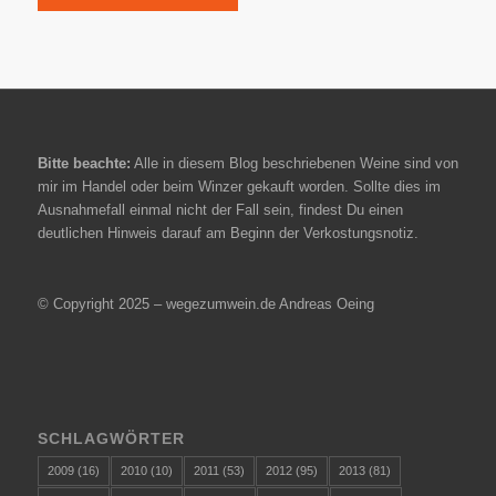
Bitte beachte:
Alle in diesem Blog beschriebenen Weine sind von
mir im Handel oder beim Winzer gekauft worden. Sollte dies im
Ausnahmefall einmal nicht der Fall sein, findest Du einen
deutlichen Hinweis darauf am Beginn der Verkostungsnotiz.
© Copyright 2025 – wegezumwein.de Andreas Oeing
SCHLAGWÖRTER
2009
(16)
2010
(10)
2011
(53)
2012
(95)
2013
(81)