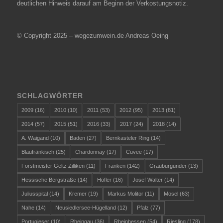
deutlichen Hinweis darauf am Beginn der Verkostungsnotiz.
© Copyright 2025 – wegezumwein.de Andreas Oeing
SCHLAGWÖRTER
2009
(16)
2010
(10)
2011
(53)
2012
(95)
2013
(81)
2014
(57)
2015
(51)
2016
(33)
2017
(24)
2018
(14)
A. Waigand
(10)
Baden
(27)
Bernkasteler Ring
(14)
Blaufränkisch
(25)
Chardonnay
(17)
Cuvee
(17)
Forstmeister Geltz Zilliken
(11)
Franken
(142)
Grauburgunder
(13)
Hessische Bergstraße
(14)
Höfler
(16)
Josef Walter
(14)
Juliusspital
(14)
Kremer
(19)
Markus Molitor
(11)
Mosel
(63)
Nahe
(14)
Neusiedlersee-Hügelland
(12)
Pfalz
(77)
Portugieser
(10)
Rheingau
(36)
Rheinhessen
(54)
Riesling
(178)