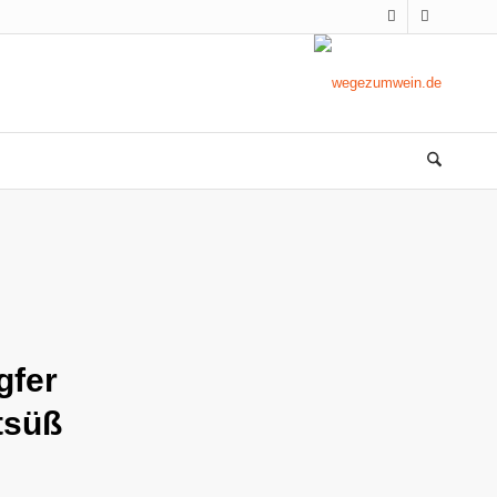
gfer
tsüß