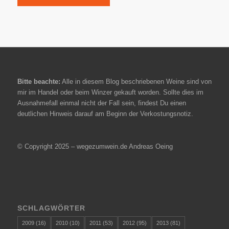
Bitte beachte:
Alle in diesem Blog beschriebenen Weine sind von
mir im Handel oder beim Winzer gekauft worden. Sollte dies im
Ausnahmefall einmal nicht der Fall sein, findest Du einen
deutlichen Hinweis darauf am Beginn der Verkostungsnotiz.
© Copyright 2025 – wegezumwein.de Andreas Oeing
SCHLAGWÖRTER
2009
(16)
2010
(10)
2011
(53)
2012
(95)
2013
(81)