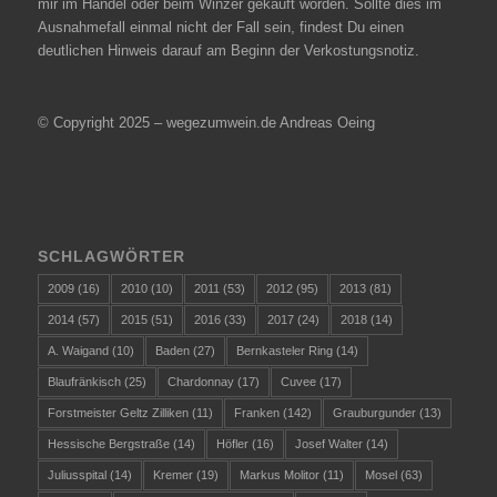
mir im Handel oder beim Winzer gekauft worden. Sollte dies im
Ausnahmefall einmal nicht der Fall sein, findest Du einen
deutlichen Hinweis darauf am Beginn der Verkostungsnotiz.
© Copyright 2025 – wegezumwein.de Andreas Oeing
SCHLAGWÖRTER
2009
(16)
2010
(10)
2011
(53)
2012
(95)
2013
(81)
2014
(57)
2015
(51)
2016
(33)
2017
(24)
2018
(14)
A. Waigand
(10)
Baden
(27)
Bernkasteler Ring
(14)
Blaufränkisch
(25)
Chardonnay
(17)
Cuvee
(17)
Forstmeister Geltz Zilliken
(11)
Franken
(142)
Grauburgunder
(13)
Hessische Bergstraße
(14)
Höfler
(16)
Josef Walter
(14)
Juliusspital
(14)
Kremer
(19)
Markus Molitor
(11)
Mosel
(63)