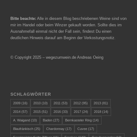
Bitte beachte:
Alle in diesem Blog beschriebenen Weine sind von
mir im Handel oder beim Winzer gekauft worden. Sollte dies im
Ausnahmefall einmal nicht der Fall sein, findest Du einen
deutlichen Hinweis darauf am Beginn der Verkostungsnotiz.
© Copyright 2025 – wegezumwein.de Andreas Oeing
SCHLAGWÖRTER
2009
(16)
2010
(10)
2011
(53)
2012
(95)
2013
(81)
2014
(57)
2015
(51)
2016
(33)
2017
(24)
2018
(14)
A. Waigand
(10)
Baden
(27)
Bernkasteler Ring
(14)
Blaufränkisch
(25)
Chardonnay
(17)
Cuvee
(17)