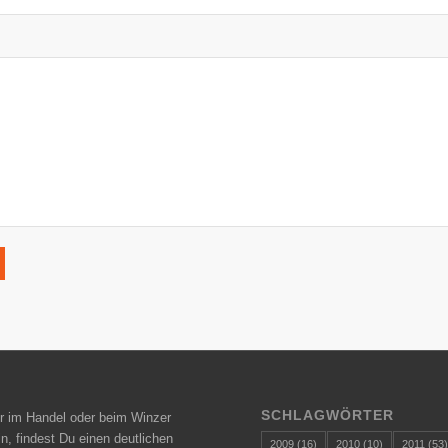
SCHLAGWÖRTER
r im Handel oder beim Winzer
n, findest Du einen deutlichen
2009
(16)
2010
(10)
2011
(53