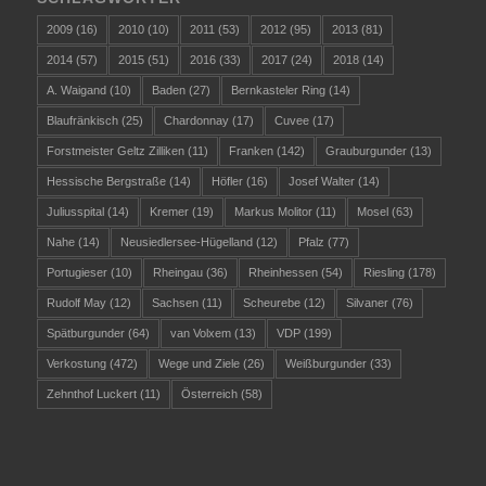
2009
(16)
2010
(10)
2011
(53)
2012
(95)
2013
(81)
2014
(57)
2015
(51)
2016
(33)
2017
(24)
2018
(14)
A. Waigand
(10)
Baden
(27)
Bernkasteler Ring
(14)
Blaufränkisch
(25)
Chardonnay
(17)
Cuvee
(17)
Forstmeister Geltz Zilliken
(11)
Franken
(142)
Grauburgunder
(13)
Hessische Bergstraße
(14)
Höfler
(16)
Josef Walter
(14)
Juliusspital
(14)
Kremer
(19)
Markus Molitor
(11)
Mosel
(63)
Nahe
(14)
Neusiedlersee-Hügelland
(12)
Pfalz
(77)
Portugieser
(10)
Rheingau
(36)
Rheinhessen
(54)
Riesling
(178)
Rudolf May
(12)
Sachsen
(11)
Scheurebe
(12)
Silvaner
(76)
Spätburgunder
(64)
van Volxem
(13)
VDP
(199)
Verkostung
(472)
Wege und Ziele
(26)
Weißburgunder
(33)
Zehnthof Luckert
(11)
Österreich
(58)