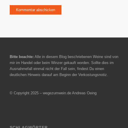
Bitte beachte:
Alle in diesem Blog beschriebenen Weine sind von
mir im Handel oder beim Winzer gekauft worden. Sollte dies im
Ausnahmefall einmal nicht der Fall sein, findest Du einen
deutlichen Hinweis darauf am Beginn der Verkostungsnotiz.
© Copyright 2025 – wegezumwein.de Andreas Oeing
SCHLAGWÖRTER