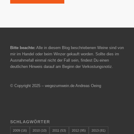
Bitte beachte:
Alle in diesem Blog beschriebenen Weine sind von
mir im Handel oder beim Winzer gekauft worden. Sollte dies im
Ausnahmefall einmal nicht der Fall sein, findest Du einen
deutlichen Hinweis darauf am Beginn der Verkostungsnotiz.
© Copyright 2025 – wegezumwein.de Andreas Oeing
SCHLAGWÖRTER
2009
(16)
2010
(10)
2011
(53)
2012
(95)
2013
(81)