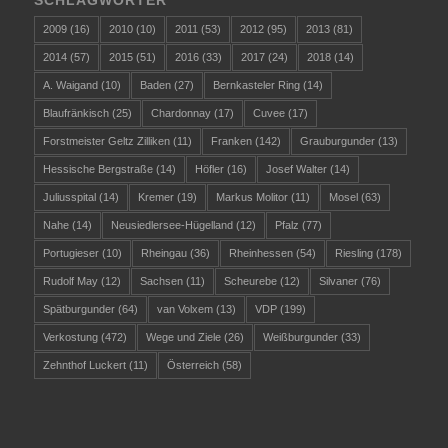
2009
(16)
2010
(10)
2011
(53)
2012
(95)
2013
(81)
2014
(57)
2015
(51)
2016
(33)
2017
(24)
2018
(14)
A. Waigand
(10)
Baden
(27)
Bernkasteler Ring
(14)
Blaufränkisch
(25)
Chardonnay
(17)
Cuvee
(17)
Forstmeister Geltz Zilliken
(11)
Franken
(142)
Grauburgunder
(13)
Hessische Bergstraße
(14)
Höfler
(16)
Josef Walter
(14)
Juliusspital
(14)
Kremer
(19)
Markus Molitor
(11)
Mosel
(63)
Nahe
(14)
Neusiedlersee-Hügelland
(12)
Pfalz
(77)
Portugieser
(10)
Rheingau
(36)
Rheinhessen
(54)
Riesling
(178)
Rudolf May
(12)
Sachsen
(11)
Scheurebe
(12)
Silvaner
(76)
Spätburgunder
(64)
van Volxem
(13)
VDP
(199)
Verkostung
(472)
Wege und Ziele
(26)
Weißburgunder
(33)
Zehnthof Luckert
(11)
Österreich
(58)