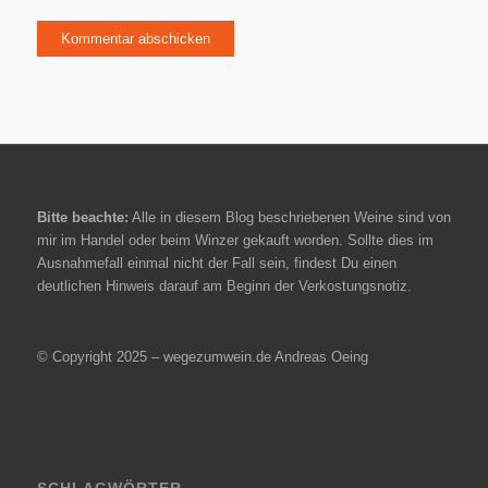
Bitte beachte:
Alle in diesem Blog beschriebenen Weine sind von
mir im Handel oder beim Winzer gekauft worden. Sollte dies im
Ausnahmefall einmal nicht der Fall sein, findest Du einen
deutlichen Hinweis darauf am Beginn der Verkostungsnotiz.
© Copyright 2025 – wegezumwein.de Andreas Oeing
SCHLAGWÖRTER