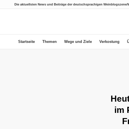
Die aktuellsten News und Beiträge der deutschsprachigen Weinblogszene/
Startseite
Themen
Wege und Ziele
Verkostung
Heut
im 
F