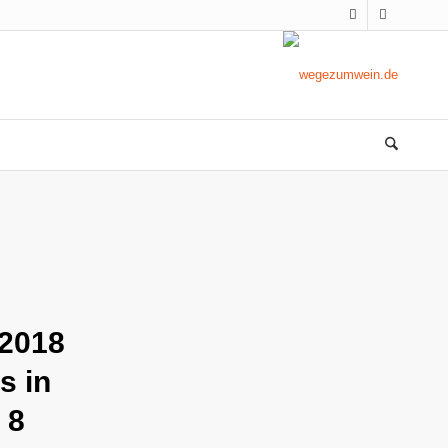
 2018
s in
 8