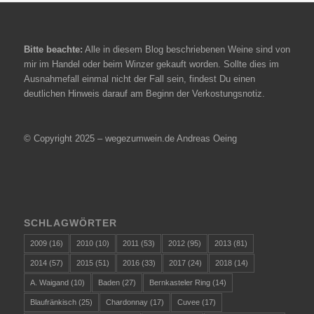
Bitte beachte:
Alle in diesem Blog beschriebenen Weine sind von
mir im Handel oder beim Winzer gekauft worden. Sollte dies im
Ausnahmefall einmal nicht der Fall sein, findest Du einen
deutlichen Hinweis darauf am Beginn der Verkostungsnotiz.
© Copyright 2025 – wegezumwein.de Andreas Oeing
SCHLAGWÖRTER
2009
(16)
2010
(10)
2011
(53)
2012
(95)
2013
(81)
2014
(57)
2015
(51)
2016
(33)
2017
(24)
2018
(14)
A. Waigand
(10)
Baden
(27)
Bernkasteler Ring
(14)
Blaufränkisch
(25)
Chardonnay
(17)
Cuvee
(17)