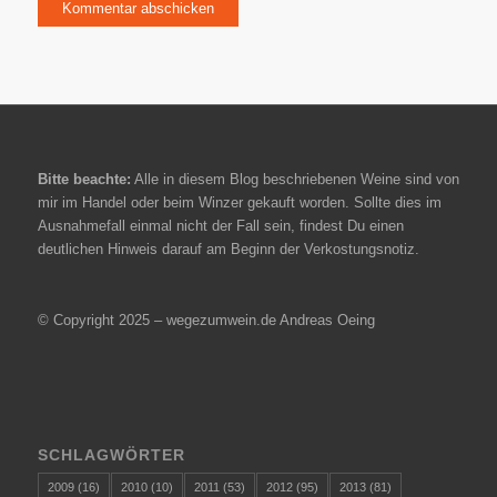
Bitte beachte:
Alle in diesem Blog beschriebenen Weine sind von
mir im Handel oder beim Winzer gekauft worden. Sollte dies im
Ausnahmefall einmal nicht der Fall sein, findest Du einen
deutlichen Hinweis darauf am Beginn der Verkostungsnotiz.
© Copyright 2025 – wegezumwein.de Andreas Oeing
SCHLAGWÖRTER
2009
(16)
2010
(10)
2011
(53)
2012
(95)
2013
(81)