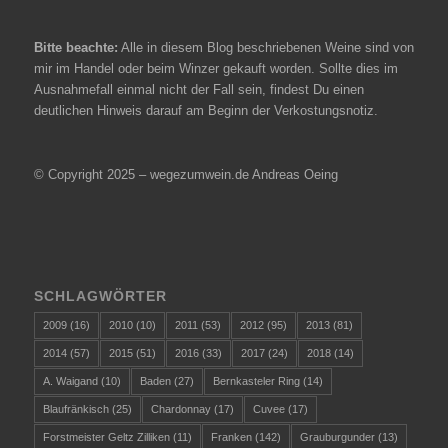
Bitte beachte:
Alle in diesem Blog beschriebenen Weine sind von
mir im Handel oder beim Winzer gekauft worden. Sollte dies im
Ausnahmefall einmal nicht der Fall sein, findest Du einen
deutlichen Hinweis darauf am Beginn der Verkostungsnotiz.
© Copyright 2025 – wegezumwein.de Andreas Oeing
SCHLAGWÖRTER
2009
(16)
2010
(10)
2011
(53)
2012
(95)
2013
(81)
2014
(57)
2015
(51)
2016
(33)
2017
(24)
2018
(14)
A. Waigand
(10)
Baden
(27)
Bernkasteler Ring
(14)
Blaufränkisch
(25)
Chardonnay
(17)
Cuvee
(17)
Forstmeister Geltz Zilliken
(11)
Franken
(142)
Grauburgunder
(13)