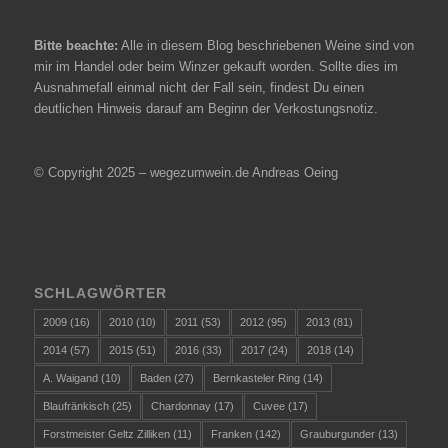
Bitte beachte:
Alle in diesem Blog beschriebenen Weine sind von
mir im Handel oder beim Winzer gekauft worden. Sollte dies im
Ausnahmefall einmal nicht der Fall sein, findest Du einen
deutlichen Hinweis darauf am Beginn der Verkostungsnotiz.
© Copyright 2025 – wegezumwein.de Andreas Oeing
SCHLAGWÖRTER
2009
(16)
2010
(10)
2011
(53)
2012
(95)
2013
(81)
2014
(57)
2015
(51)
2016
(33)
2017
(24)
2018
(14)
A. Waigand
(10)
Baden
(27)
Bernkasteler Ring
(14)
Blaufränkisch
(25)
Chardonnay
(17)
Cuvee
(17)
Forstmeister Geltz Zilliken
(11)
Franken
(142)
Grauburgunder
(13)