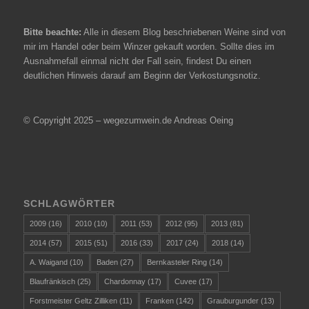
Bitte beachte:
Alle in diesem Blog beschriebenen Weine sind von
mir im Handel oder beim Winzer gekauft worden. Sollte dies im
Ausnahmefall einmal nicht der Fall sein, findest Du einen
deutlichen Hinweis darauf am Beginn der Verkostungsnotiz.
© Copyright 2025 – wegezumwein.de Andreas Oeing
SCHLAGWÖRTER
2009
(16)
2010
(10)
2011
(53)
2012
(95)
2013
(81)
2014
(57)
2015
(51)
2016
(33)
2017
(24)
2018
(14)
A. Waigand
(10)
Baden
(27)
Bernkasteler Ring
(14)
Blaufränkisch
(25)
Chardonnay
(17)
Cuvee
(17)
Forstmeister Geltz Zilliken
(11)
Franken
(142)
Grauburgunder
(13)